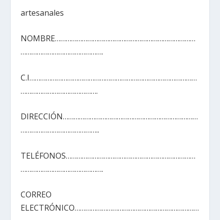
artesanales
NOMBRE……………………………………………………………………
……………………………………….
C.I…………………………………………………………………………………
…………………………………….
DIRECCIÓN…………………………………………………………………
……………………………………..
TELÉFONOS………………………………………………………………
……………………………………….
CORREO
ELECTRÓNICO……………………………………………………………