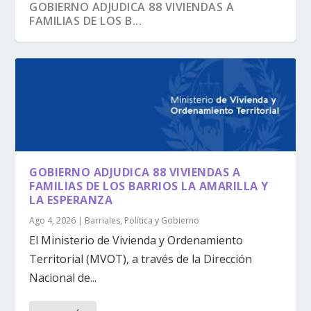
GOBIERNO ADJUDICA 88 VIVIENDAS A
FAMILIAS DE LOS B...
GOBIERNO ADJUDICA 88 VIVIENDAS A
FAMILIAS DE LOS BARRIOS LA AMARILLA Y
LA ESPERANZA
Ago 4, 2026
|
Barriales
,
Política y Gobierno
PRESENTARON AVANCES DEL PROYECTO
MVOT ALCANZARÁ UNA INVERSIÓN
LANZAMIENTO DE QUESERÍA ARTESANAL
FLORIDA PRESENTÓ «FLORIA», EL ASISTENTE
DURAZNO ES UNA DE LAS 300 CIUDADES DEL
El Ministerio de Vivienda y Ordenamiento
PARA EL DESARROLL...
HISTÓRICA DE 300 MILL...
CERTIFICADA PARA...
CON INTELI...
MUNDO QUE L...
Territorial (MVOT), a través de la Dirección
Nacional de...