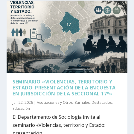
SEMINARIO «VIOLENCIAS, TERRITORIO Y
ESTADO: PRESENTACIÓN DE LA ENCUESTA
EN JURISDICCIÓN DE LA SECCIONAL 17º»
Jun 22, 2026
|
Asociaciones y Otros
,
Barriales
,
Destacados
,
Educación
El Departamento de Sociología invita al
seminario «Violencias, territorio y Estado:
presentación...