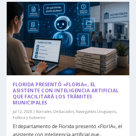
FLORIDA PRESENTÓ «FLORIA», EL
ASISTENTE CON INTELIGENCIA ARTIFICIAL
QUE FACILITARÁ LOS TRÁMITES
MUNICIPALES
Jul 12, 2026
|
Barriales
,
Destacados
,
Navegantes Uruguayos
,
Política y Gobierno
El departamento de Florida presentó «FlorIA», el
asistente con inteligencia artificial que...