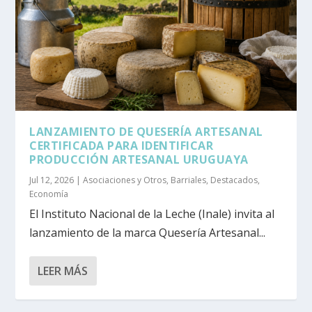
LANZAMIENTO DE QUESERÍA ARTESANAL
CERTIFICADA PARA IDENTIFICAR
PRODUCCIÓN ARTESANAL URUGUAYA
Jul 12, 2026
|
Asociaciones y Otros
,
Barriales
,
Destacados
,
Economía
El Instituto Nacional de la Leche (Inale) invita al
lanzamiento de la marca Quesería Artesanal...
LEER MÁS