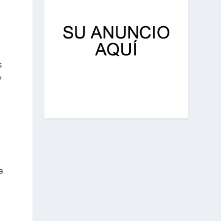
s
y
a