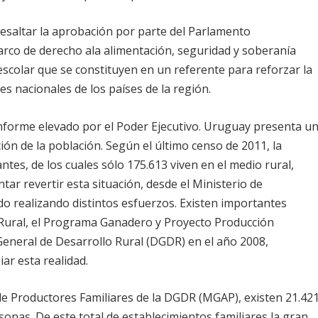
resaltar la aprobación por parte del Parlamento
rco de derecho ala alimentación, seguridad y soberanía
 escolar que se constituyen en un referente para reforzar la
es nacionales de los países de la región.
nforme elevado por el Poder Ejecutivo. Uruguay presenta u
ión de la población. Según el último censo de 2011, la
ntes, de los cuales sólo 175.613 viven en el medio rural,
tar revertir esta situación, desde el Ministerio de
do realizando distintos esfuerzos. Existen importantes
ural, el Programa Ganadero y Proyecto Producción
 General de Desarrollo Rural (DGDR) en el año 2008,
ar esta realidad.
de Productores Familiares de la DGDR (MGAP), existen 21.42
sonas. De este total de establecimientos familiares la gran