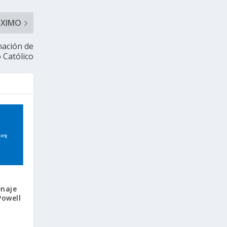
ÓXIMO
nación de
o Católico
enaje
Powell