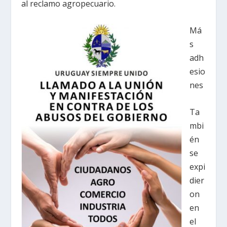
al reclamo agropecuario.
Má
s
adh
esio
nes
Ta
mbi
én
se
expi
dier
on
en
el