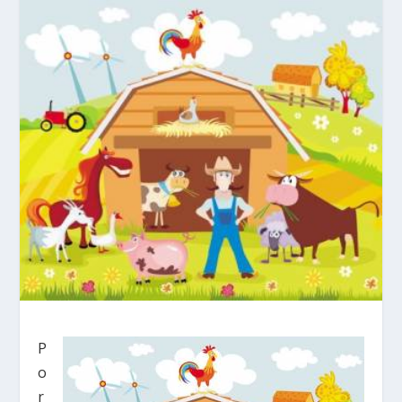
P
o
r