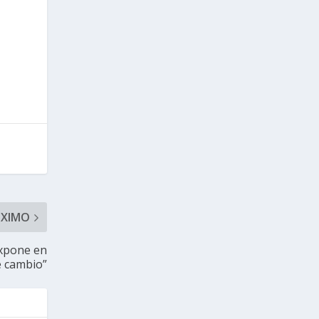
ÓXIMO
expone en
e cambio”