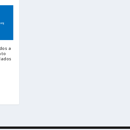
dos a
ato
lados