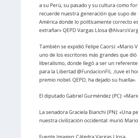
a su Perú, su pasado y su cultura como form
recuerde nuestra generación que supo de la
América donde lo políticamente correcto es 
extrañar» QEPD Vargas Llosa
@AlvaroVarg
También se expidió Felipe Caorsi: «
Mario V
uno de los escritores más grandes que dió A
liberalismo, donde llegó a ser un referente
para la Libertad
@FundacionFIL
,tuve el h
premio nobel. QEPD, ha dejado su huella».
El diputado Gabriel Gurméndez (PC): «
Mari
La senadora Graciela Bianchi (PN): «
Una per
nuestra civilización occidental: murió
Mario
Fuente Imagen: Cátedra Vargas Llosa.