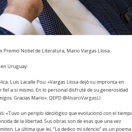
ex Premio Nobel de Literatura, Mario Vargas Llosa.
s en Uruguay:
ica, Luis Lacalle Pou: «
Vargas Llosa dejó su impronta en
 fiel a sí mismo. En lo personal disfruté de su generosidad
amigos. Gracias Mario». QEPD
@AlvaroVargasLl
ó: «
Tuvo un periplo ideológico que evolucionó con el tiemp
encida de la libertad. Sus obras son de esas que una vez
iten. La última que leí, “Le dedico mi silencio” es un poema