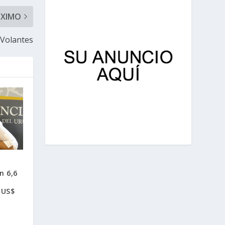
ÓXIMO
 Volantes
n 6,6
 US$