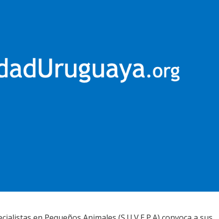
ialistas en Pequeños Animales (S.U.V.E.P.A) convoca a sus