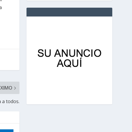
a
ÓXIMO
a a todos.