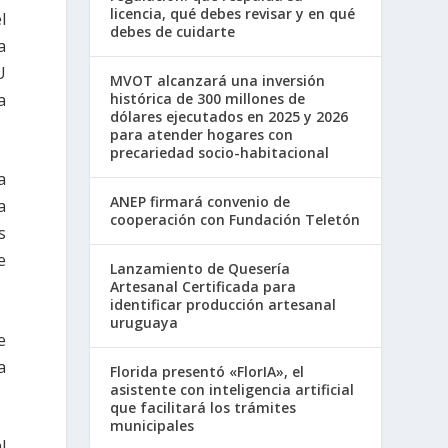
licencia, qué debes revisar y en qué
l
debes de cuidarte
a
U
MVOT alcanzará una inversión
a
histórica de 300 millones de
dólares ejecutados en 2025 y 2026
para atender hogares con
precariedad socio-habitacional
a
ANEP firmará convenio de
a
cooperación con Fundación Teletón
s
e
Lanzamiento de Quesería
Artesanal Certificada para
identificar producción artesanal
uruguaya
e
a
Florida presentó «FlorIA», el
asistente con inteligencia artificial
que facilitará los trámites
municipales
l