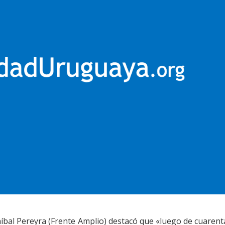
íbal Pereyra (Frente Amplio) destacó que «luego de cuarent