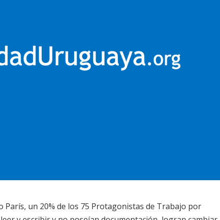
o París, un 20% de los 75 Protagonistas de Trabajo por
leer y escribir y no poseían documentación, logran cambiar