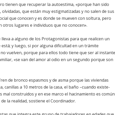
ero tienen que recuperar la autoestima, «porque han sido
 olvidadas, que están muy
estigmatizadas
y no salen de sus
 social que conocen y es donde se mueven con soltura, pero
on otros lugares e individuos que no conocen».
lleva a alguno de los Protagonistas para que realicen un
stá; y luego, si por alguna dificultad en un trámite
a no vuelven, porque para ellos todo tiene que ser al instant
familiar, «se van del amor al odio en un segundo porque son
ufren de bronco espasmos y de asma porque las viviendas
a, canillas a
10 metros
de la casa, el baño –cuando existe-
os mal construidos y en ese marco el
hacinamiento
es común
 de la realidad, sostiene el Coordinador.
istas que integra este grupo de trabajadores en edades que