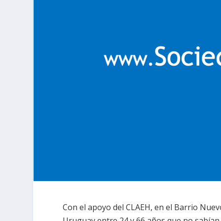
Con el apoyo del CLAEH, en el Barrio Nuev
Uruguay entre 24 y 66 años que no sabían 