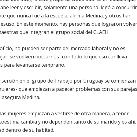
sabe
leer
y
escribir
, solamente una persona llegó a concurri
ente que nunca fue a la escuela, afirma Medina, y otros han
r desuso. En este momento, hay personas que lograron volve
aestras que integran el grupo social del CLAEH.
oficio,
no pueden ser parte del mercado laboral y no es
ajar, se vuelven nocturnos -con todo lo que eso conlleva-
es para levantarse temprano.
inserción en el grupo de Trabajo por Uruguay se comienzan
s mujeres- que empiezan a padecer problemas con sus pareja
r, asegura Medina.
 las
mujeres
empiezan a vestirse de otra manera, a tener
utoestima cambia y no dependen tanto de su marido y es ahí,
ad dentro de su habitad.