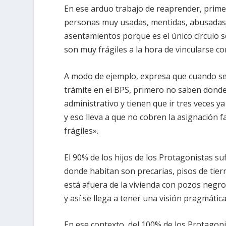
En ese arduo trabajo de
reaprender
, prim
personas muy usadas, mentidas, abusadas,
asentamientos
porque es el único círculo
son muy
frágiles
a la hora de vincularse c
A modo de ejemplo, expresa que cuando se 
trámite
en el BPS, primero no saben donde e
administrativo y tienen que ir tres veces y
y eso lleva a que no cobren la asignación 
frágiles».
El
90%
de los hijos de los Protagonistas s
donde habitan son precarias
,
pisos de tierr
está afuera de la vivienda con pozos negr
y así se llega a tener una visión pragmática
En ese contexto, del 100% de los Protagon