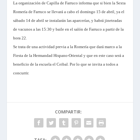
La organización de Capilla de Farruco informa que si bien
la Sexta
Romería
de Farruco se llevará a cabo el domingo 15 de abril, ya el
sábado 14 de abril se instalarán las aparcerías, y habrá jineteadas
de vacunos a las 15:30 y baile en el salón de Farruco a partir de la
hora 22.
Se trata de una actividad previa a
la Romería
que dará marco a
la
Fiesta
de
la Hermandad Hispano-Oriental
y que en este caso será a
beneficio de la escuela el Ceibal. Por lo que se invita a todos a
concurrir.
COMPARTIR:
TASA: