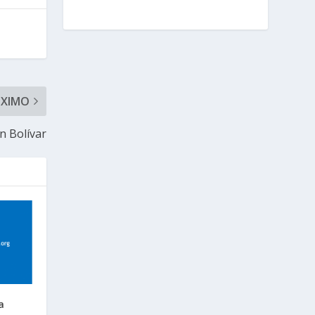
ÓXIMO
n Bolívar
a