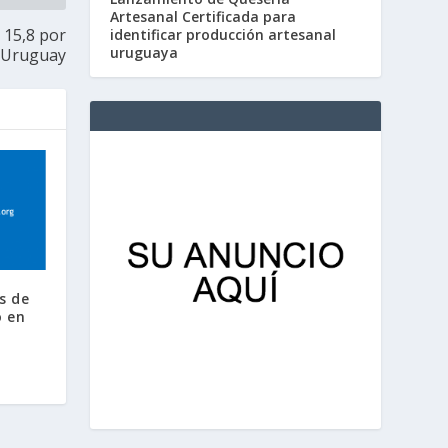
Artesanal Certificada para
 15,8 por
identificar producción artesanal
uruguaya
n Uruguay
s de
o en