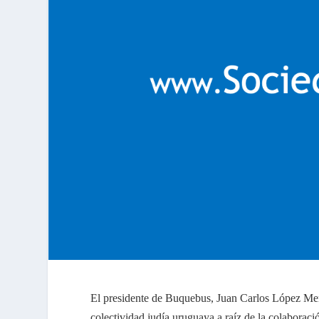
El presidente de Buquebus, Juan Carlos López Mena
colectividad judía uruguaya a raíz de la colaborac