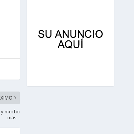
ÓXIMO
a y mucho
más…