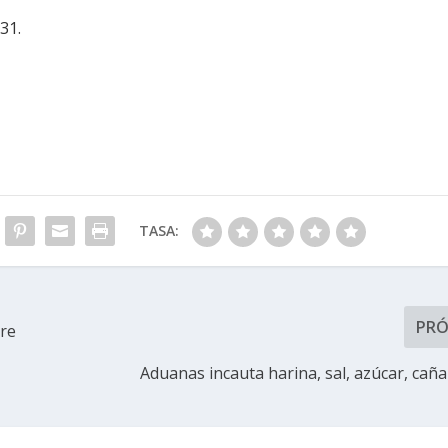
31.
TASA:
PR
re
Aduanas incauta harina, sal, azúcar, cañ