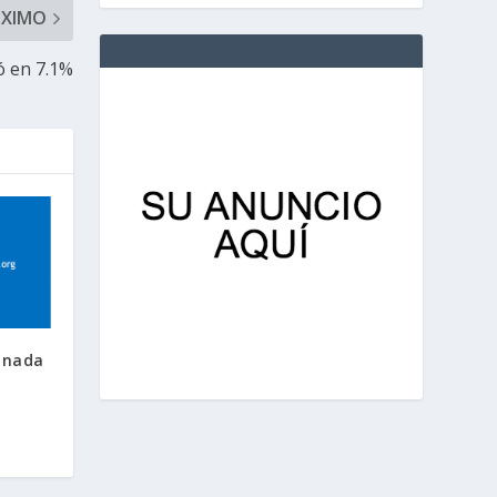
ÓXIMO
ó en 7.1%
ionada