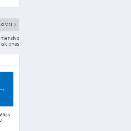
ÓXIMO
Intensivo
nsiciones
élico
U