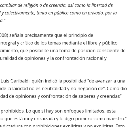
e cambiar de religión o de creencia, así como la libertad de
al y colectivamente, tanto en público como en privado, por la
a.”
008) señala precisamente que el principio de
tegral y crítico de los temas mediante el libre y público
cimiento, que posibilite una toma de posición consciente de
uralidad de opiniones y la confrontación racional y
Luis Garibaldi, quién indicó la posibilidad “de avanzar a una
de la laicidad no es neutralidad y no negación de”. Como dic
alidad de opiniones y confrontación de saberes y creencias”
rohibidos. Lo que si hay son enfoques limitados, esta
mo que está muy enraizada y lo digo primero como maestro.
 dictadura con prohibiciones explicitas y no explicitas. Esto