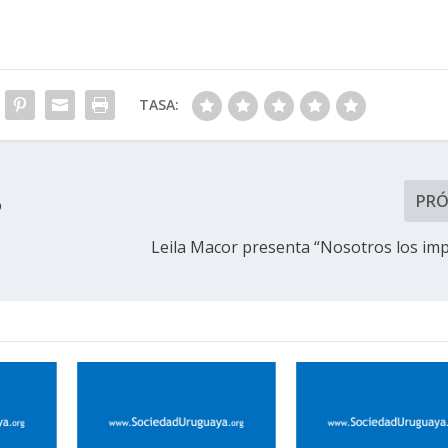
TASA:
PR
o
Leila Macor presenta “Nosotros los im