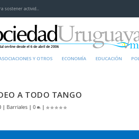
 sostener activid...
ASOCIACIONES Y OTROS
ECONOMÍA
EDUCACIÓN
POL
DEO A TODO TANGO
0
|
Barriales
|
0
|