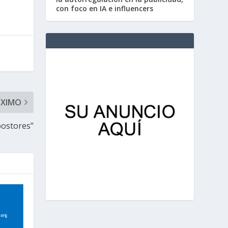
con foco en IA e influencers
ÓXIMO
postores”