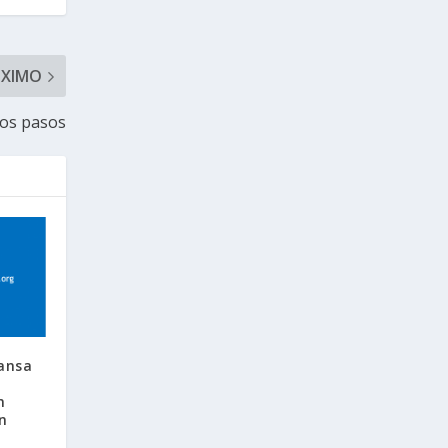
ÓXIMO
ros pasos
hansa
n
n