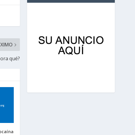
ÓXIMO
hora qué?
ocaína