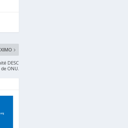
ÓXIMO
mité DESC
de ONU.