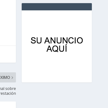
ÓXIMO
nal sobre
restación