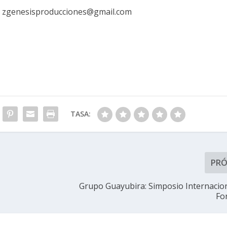
:
zgenesisproducciones@gmail.com
TASA:
PR
Grupo Guayubira: Simposio Internacio
Fo