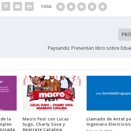
TASA:
PR
Paysandú: Presentan libro sobre Edua
 de la
Macro Fest con Lucas
Llamado de Antel p
empleo
Sugo, Charly Sosa y
Ingeniero Electricist
anizada
Agarrate Catalina