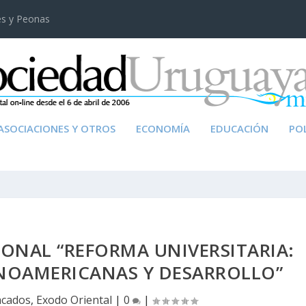
es y Peonas
ASOCIACIONES Y OTROS
ECONOMÍA
EDUCACIÓN
POL
ONAL “REFORMA UNIVERSITARIA:
INOAMERICANAS Y DESARROLLO”
acados
,
Exodo Oriental
|
0
|