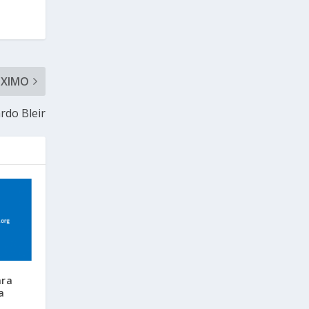
ÓXIMO
rdo Bleir
ara
a