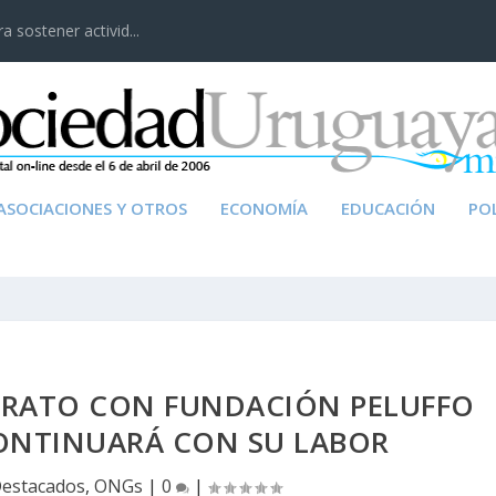
 sostener activid...
ASOCIACIONES Y OTROS
ECONOMÍA
EDUCACIÓN
POL
TRATO CON FUNDACIÓN PELUFFO
ONTINUARÁ CON SU LABOR
estacados
,
ONGs
|
0
|