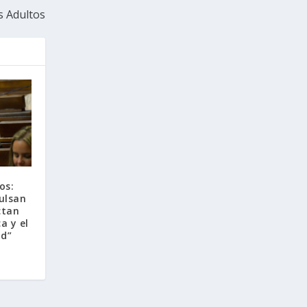
 Adultos
os:
ulsan
ctan
a y el
ad”