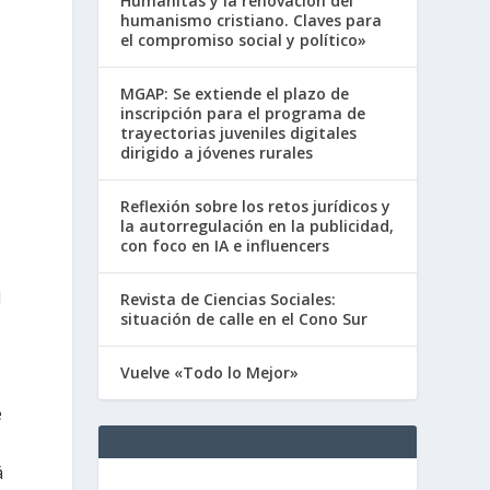
Humanitas y la renovación del
humanismo cristiano. Claves para
el compromiso social y político»
MGAP: Se extiende el plazo de
inscripción para el programa de
trayectorias juveniles digitales
dirigido a jóvenes rurales
Reflexión sobre los retos jurídicos y
la autorregulación en la publicidad,
con foco en IA e influencers
l
Revista de Ciencias Sociales:
situación de calle en el Cono Sur
Vuelve «Todo lo Mejor»
e
e
á