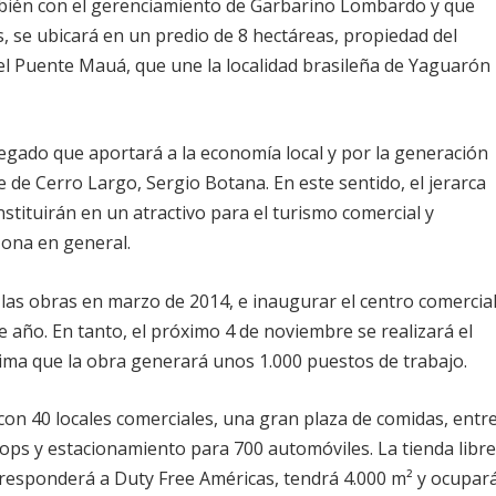
mbién con el gerenciamiento de Garbarino Lombardo y que
, se ubicará en un predio de 8 hectáreas, propiedad del
del Puente Mauá, que une la localidad brasileña de Yaguarón
gregado que aportará a la economía local y por la generación
e de Cerro Largo, Sergio Botana. En este sentido, el jerarca
ituirán en un atractivo para el turismo comercial y
 zona en general.
 las obras en marzo de 2014, e inaugurar el centro comercia
se año. En tanto, el próximo 4 de noviembre se realizará el
ima que la obra generará unos 1.000 puestos de trabajo.
on 40 locales comerciales, una gran plaza de comidas, entr
hops y estacionamiento para 700 automóviles. La tienda libr
responderá a Duty Free Américas, tendrá 4.000 m² y ocupar