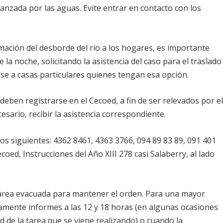
lcanzada por las aguas. Evite entrar en contacto con los
mación del desborde del río a los hogares, es importante
 la noche, solicitando la asistencia del caso para el traslado
rse a casas particulares quienes tengan esa opción.
eben registrarse en el Cecoed, a fin de ser relevados por e
sario, recibir la asistencia correspondiente.
los siguientes: 4362 8461, 4363 3766, 094 89 83 89, 091 401
oed, Instrucciones del Año XIII 278 casi Salaberry, al lado
l área evacuada para mantener el orden. Para una mayor
iamente informes a las 12 y 18 horas (en algunas ocasiones
d de la tarea que se viene realizando) o cuando la