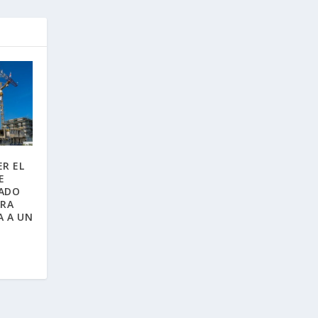
R EL
E
ADO
ARA
A A UN