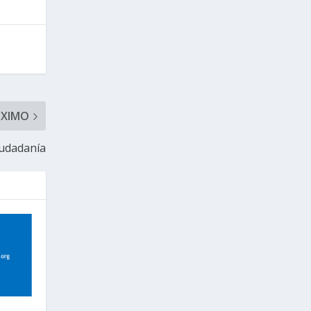
ÓXIMO
iudadanía