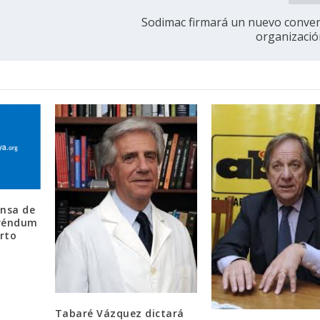
Sodimac firmará un nuevo conven
organizaci
ensa de
eréndum
orto
Tabaré Vázquez dictará