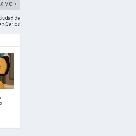
ÓXIMO
ciudad de
an Carlos
a
o