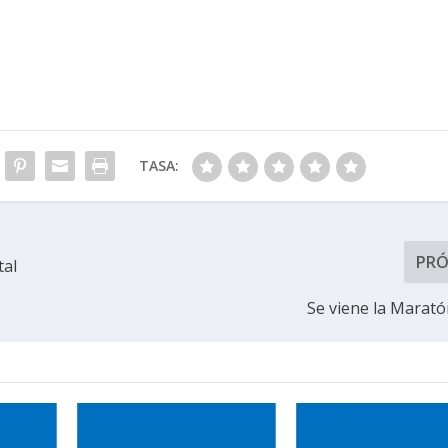
TASA:
PR
tal
Se viene la Marat