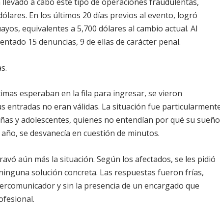
 llevado a cabo este tipo de operaciones fraudulentas,
ares. En los últimos 20 días previos al evento, logró
yos, equivalentes a 5,700 dólares al cambio actual. Al
tado 15 denuncias, 9 de ellas de carácter penal.
s.
timas esperaban en la fila para ingresar, se vieron
s entradas no eran válidas. La situación fue particularment
iñas y adolescentes, quienes no entendían por qué su sueñ
n año, se desvanecía en cuestión de minutos.
ravó aún más la situación. Según los afectados, se les pidió
 ninguna solución concreta. Las respuestas fueron frías,
ntercomunicador y sin la presencia de un encargado que
ofesional.