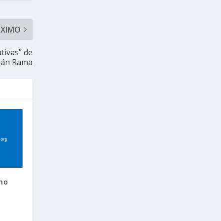
ÓXIMO
tivas” de
án Rama
ano