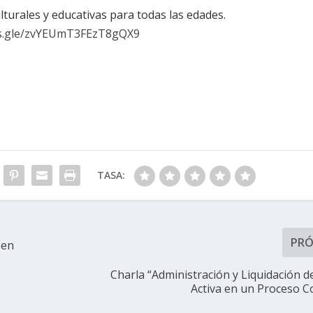
turales y educativas para todas las edades.
ms.gle/zvYEUmT3FEzT8gQX9
TASA:
PR
 en
Charla “Administración y Liquidación d
Activa en un Proceso C