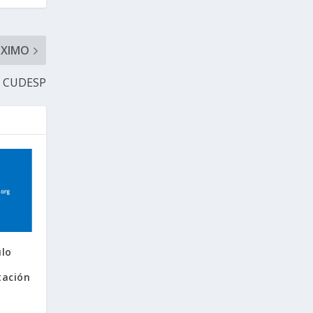
ÓXIMO
e CUDESP
ulo
tación