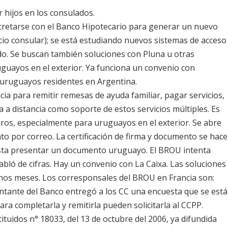
r hijos en los consulados.
ncretarse con el Banco Hipotecario para generar un nuevo
cio consular); se está estudiando nuevos sistemas de acceso
tado. Se buscan también soluciones con Pluna u otras
uayos en el exterior. Ya funciona un convenio con
 uruguayos residentes en Argentina.
ncia para remitir remesas de ayuda familiar, pagar servicios,
a a distancia como soporte de estos servicios múltiples. Es
ros, especialmente para uruguayos en el exterior. Se abre
to por correo. La certificación de firma y documento se hace
asta presentar un documento uruguayo. El BROU intenta
habló de cifras. Hay un convenio con
La Caixa. Las
soluciones
 unos meses. Los corresponsales del BROU en Francia son:
sentante del Banco entregó a los CC una encuesta que se está
ara completarla y remitirla pueden solicitarla al CCPP.
ituidos n° 18033, del 13 de octubre del 2006, ya difundida