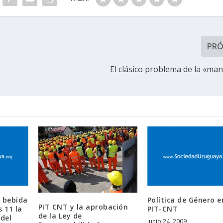
PR
El clásico problema de la «man
a bebida
Política de Género e
PIT CNT y la aprobación
 11 la
PIT-CNT
de la Ley de
 del
junio 24, 2009