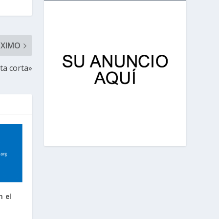
ÓXIMO
ta corta»
n el