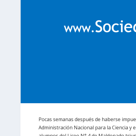
Pocas semanas después de haberse impues
Administración Nacional
para
la Ciencia
y e
alumnos del Liceo N° 4 de Maldonado triun