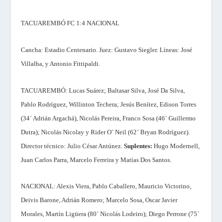
TACUAREMBÓ FC 1:4 NACIONAL
Cancha:
Estadio Centenario.
Juez:
Gustavo Siegler.
Líneas:
José
Villalba, y Antonio Fittipaldi.
TACUAREMBÓ:
Lucas Suárez; Baltasar Silva, José Da Silva,
Pablo Rodríguez, Willinton Techera; Jesús Benítez, Edison Torres
(34´ Adrián Argachá), Nicolás Pereira, Franco Sosa (46´ Guillermo
Dutra); Nicolás Nicolay y Rider O´ Neil (62´ Bryan Rodríguez).
Director técnico:
Julio César Antúnez.
Suplentes:
Hugo Modernell,
Juan Carlos Parra, Marcelo Ferreira y Matías Dos Santos.
NACIONAL:
Alexis Viera, Pablo Caballero, Mauricio Victorino,
Deivis Barone, Adrián Romero; Marcelo Sosa, Oscar Javier
Morales, Martín Ligüera (80´ Nicolás Lodeiro); Diego Perrone (75´