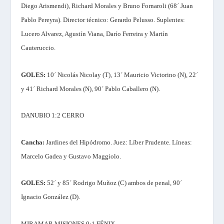
Diego Arismendi), Richard Morales y Bruno Fornaroli (68´ Juan
Pablo Pereyra).
Director técnico:
Gerardo Pelusso.
Suplentes:
Lucero Alvarez, Agustín Viana, Darío Ferreira y Martín
Cauteruccio.
GOLES:
10´ Nicolás Nicolay (T), 13´ Mauricio Victorino (N), 22´
y 41´ Richard Morales (N), 90´ Pablo Caballero (N).
DANUBIO 1:2 CERRO
Cancha:
Jardines del Hipódromo.
Juez:
Líber Prudente.
Líneas:
Marcelo Gadea y Gustavo Maggiolo.
GOLES:
52´ y 85´ Rodrigo Muñoz (C) ambos de penal, 90´
Ignacio González (D).
MIRAMAR MISIONES 0:1 FÉNIX