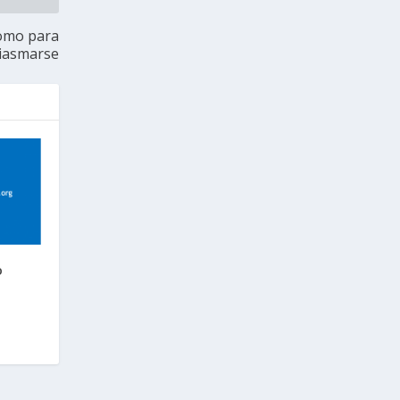
como para
iasmarse
o