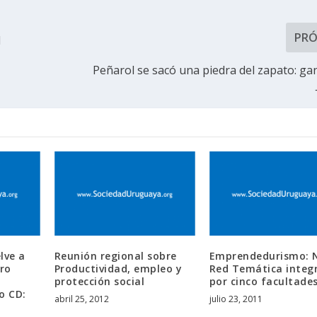
PR
d
Peñarol se sacó una piedra del zapato: gan
lve a
Reunión regional sobre
Emprendedurismo: 
ro
Productividad, empleo y
Red Temática integ
protección social
por cinco facultade
o CD:
abril 25, 2012
julio 23, 2011