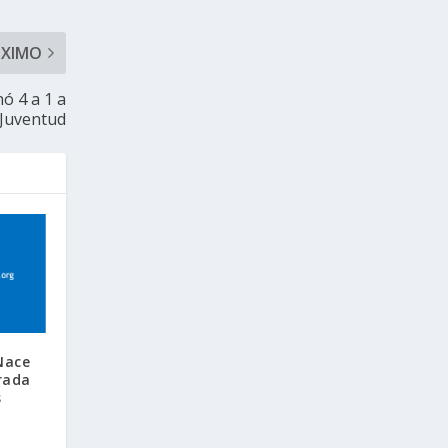
ÓXIMO
ó 4 a 1 a
Juventud
Nace
rada
s