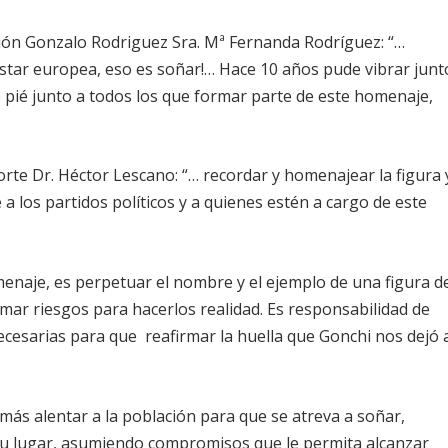
ación Gonzalo Rodriguez Sra. Mª Fernanda Rodríguez: “…
istar europea, eso es soñar!… Hace 10 años pude vibrar junt
e pié junto a todos los que formar parte de este homenaje,
rte Dr. Héctor Lescano: “… recordar y homenajear la figura 
a los partidos políticos y a quienes estén a cargo de este
menaje, es perpetuar el nombre y el ejemplo de una figura d
mar riesgos para hacerlos realidad. Es responsabilidad de
ecesarias para que reafirmar la huella que Gonchi nos dejó 
más alentar a la población para que se atreva a soñar,
n su lugar, asumiendo compromisos que le permita alcanzar