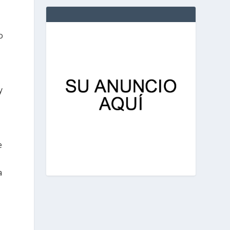
o
y
e
a