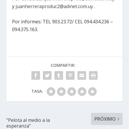
y
juanherreraproduc2@adinet.com.uy
.
Por informes: TEL 903.23.72/ CEL 094.434.236 –
094.375.163.
COMPARTIR:
TASA:
PRÓXIMO
“Pelota al medio a la
esperanza”