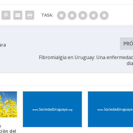
TASA:
PR
ara
Fibromialgia en Uruguay: Una enfermedad d
di
s
ción del