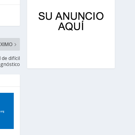
ÓXIMO
e difícil
agnóstico