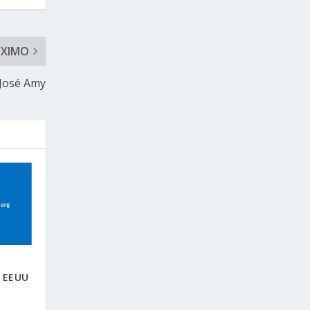
ÓXIMO
 José Amy
s EEUU