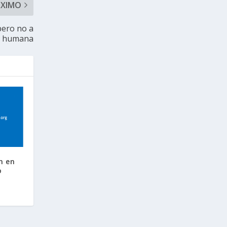
ÓXIMO
 pero no a
ud humana
n en
o
s