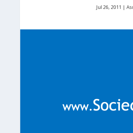
Jul 26, 2011
|
As