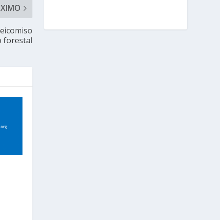
ÓXIMO
deicomiso
o forestal