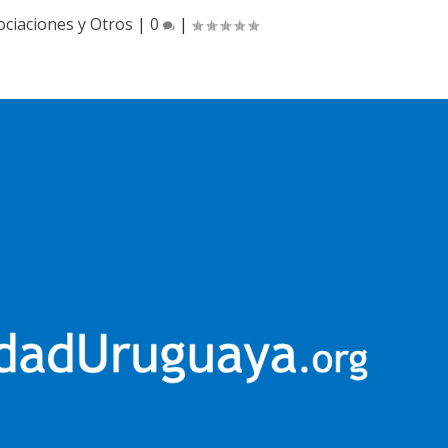
ociaciones y Otros
|
0
|