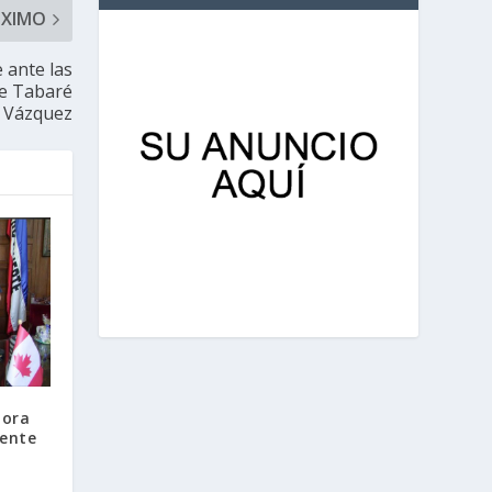
ÓXIMO
 ante las
te Tabaré
Vázquez
dora
dente