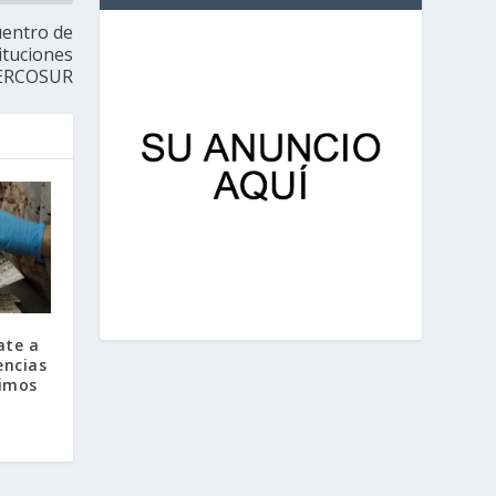
cuentro de
ituciones
MERCOSUR
ate a
encias
timos