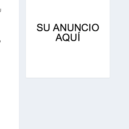
,
U
o